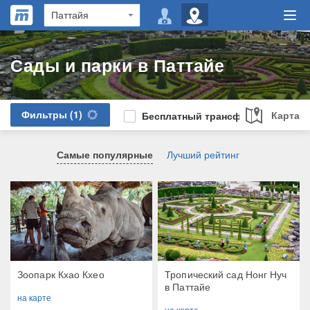
Сады и парки в Паттайе
Фильтры
(1)
Карта
Бесплатный трансфер
Самые популярные
Лучший рейтинг
Зоопарк Кхао Кхео
Тропический сад Нонг Нуч
в Паттайе
на карте
на карте