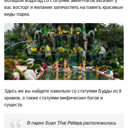
Большой водопад со статуями змей-Нагов вызовет у
вас восторг и желание запечатлеть на память красивые
виды парка.
Здесь же вы найдете павильон со статуями Будды из 9
храмов, а также статуями мифических богов и
существ.
В парке Suan Thai Pattaya расположилась