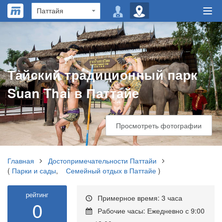
Тайский традиционный парк
Suan Thai в Паттайе
Просмотреть фотографии
Главная
Достопримечательности Паттайи
(
Парки и сады
,
Семейный отдых в Паттайе
)
рейтинг
Примерное время: 3 часа
0
Рабочие часы: Ежедневно с 9:00