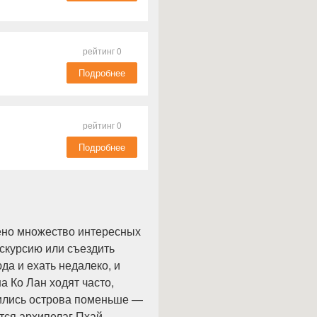
рейтинг 0
Подробнее
рейтинг 0
Подробнее
ено множество интересных
кскурсию или съездить
а и ехать недалеко, и
 Ко Лан ходят часто,
жились острова поменьше —
тся архипелаг Пхай,