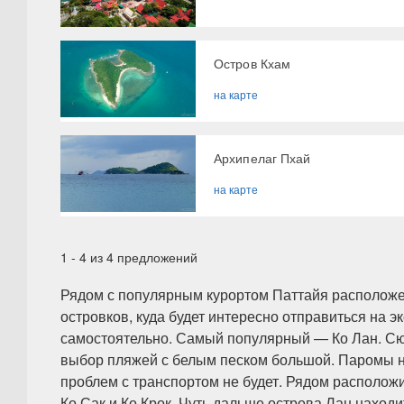
​Остров Кхам
на карте
​Архипелаг Пхай
на карте
1
-
4
из
4
предложений
Рядом с популярным курортом Паттайя располож
островков, куда будет интересно отправиться на э
самостоятельно. Самый популярный — Ко Лан. Сюд
выбор пляжей с белым песком большой. Паромы на
проблем с транспортом не будет. Рядом располо
Ко Сак и Ко Крок. Чуть дальше острова Лан находи