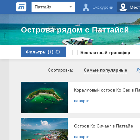
Экскурсии
Мест
Острова рядом с Паттайей
Фильтры
(1)
Бесплатный трансфер
Сортировка:
Самые популярные
Л
​Коралловый остров Ко Сак в П
на карте
Остров Ко Сичанг в Паттайе
на карте