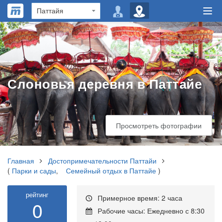
Слоновья деревня в Паттайе
Просмотреть фотографии
Главная
Достопримечательности Паттайи
(
Парки и сады
,
Семейный отдых в Паттайе
)
рейтинг
Примерное время: 2 часа
0
Рабочие часы: Ежедневно с 8:30