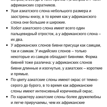
африканских соратников.
Уши азиатского слона небольшого размера и
заострены книзу, в то время как у африканского
слона они большие и широкие.
Хобот азиатского слона имеет всего один
пальцевидный отросток, а у африканского слона –
их два.
У африканских слонов бивни присущи как самцам,
так и самкам. У индийских слонов – только
некоторые из самцов обладают бивнями. Форма
бивней тоже различна: у африканских слонов
бивни длинные и изогнутые, у азиатских – короткие
и прямые.
По цвету азиатские слоны имеют окрас от темно-
серого до бурого, в то время как африканские
слоны имеют интенсивный коричневый окрас.
По характеру азиатские слоны более дружелюбны
и легче приручаемы, чем их африканские