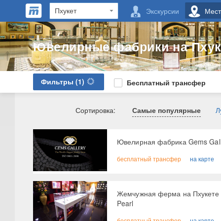
Экскурсии
Мест
Ювелирные фабрики на Пхук
Фильтры
(1)
Бесплатный трансфер
Сортировка:
Самые популярные
Л
Ювелирная фабрика Gems Gall
бесплатный трансфер
на карте
Жемчужная ферма на Пхукете -
Pearl
бесплатный трансфер
на карте