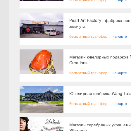
Pearl Art Factory - фабрика реп
жемчуга
бесплатный трансфер
на карте
Магазин ювелирных подарков F
Creations
бесплатный трансфер
на карте
Ювелирная фабрика Wang Tal
бесплатный трансфер
на карте
Магазин серебряных украшени
Silverado