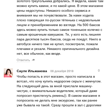
золотого треугольника добрались. Я видела, какие там
можно купить камни, и по какой цене. В этом магазине
цены недоступны. Никакого особого сервиса и
внимания мы не почувствовали. За нами ходила
плохо говорящая по-русски тётенька с недовольным
лицом и пренебрежением во взгляде. На 500 баксов
здесь можно купить только самое тоненькое колечко с
самым крошечным камушком. Те, у кого есть лишняя
пара десятков тысяч баксов, сюда не поедут. Никто в
автобусе ничего там не купил, посмотрели, пожали
плечами и уехали. Никакого оригинального дизайна
нет, все обычное, как везде.
Ответить
0
Сауле Ильжанова
08 декабря 2018
Чтобы попасть в этот магазин, просто написала в
вотсап,.что хочу купить недорогие серьги с жемчугом.
На следующий день за мной прислали машину-
чистую, с внимательным водителем, который даже
попросил пристегнуть ремень)). В самом магазине я
попросила не делать мне экскурсию, так как ранее
уже бывала на такой. Сразу прошли в зал с дорогими