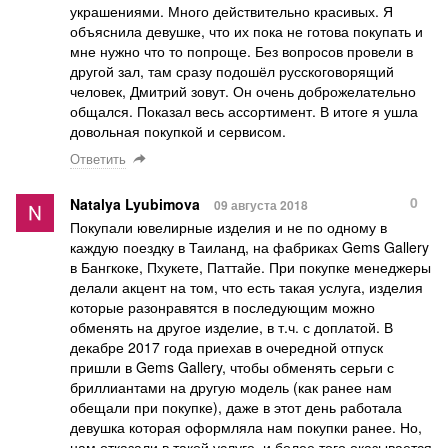
украшениями. Много действительно красивых. Я
объяснила девушке, что их пока не готова покупать и
мне нужно что то попроще. Без вопросов провели в
другой зал, там сразу подошёл русскоговорящий
человек, Дмитрий зовут. Он очень доброжелательно
общался. Показал весь ассортимент. В итоге я ушла
довольная покупкой и сервисом.
Ответить
0
Natalya Lyubimova
09 августа 2018
Покупали ювелирные изделия и не по одному в
каждую поездку в Таиланд, на фабриках Gems Gallery
в Бангкоке, Пхукете, Паттайе. При покупке менеджеры
делали акцент на том, что есть такая услуга, изделия
которые разонравятся в последующим можно
обменять на другое изделие, в т.ч. с доплатой. В
декабре 2017 года приехав в очередной отпуск
пришли в Gems Gallery, чтобы обменять серьги с
бриллиантами на другую модель (как ранее нам
обещали при покупке), даже в этот день работала
девушка которая оформляла нам покупки ранее. Но,
нам отказали в такой услуге, и более того оказывается