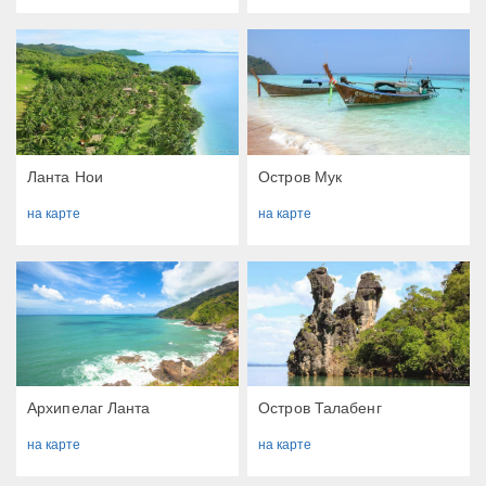
Ланта Нои
​Остров Мук
на карте
на карте
Архипелаг Ланта
​Остров Талабенг
на карте
на карте