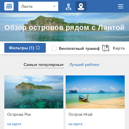
Обзор островов рядом с Лантой
Фильтры
(1)
Карта
Бесплатный трансфер
Самые популярные
Лучший рейтинг
Острова Рок
Остров Нгай
на карте
на карте