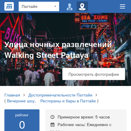
Улица ночных развлечений
Walking Street Pattaya
Просмотреть фотографии
Главная
Достопримечательности Паттайи
(
Вечерние шоу
,
Рестораны и бары в Паттайе
)
рейтинг
Примерное время: 5 часов
0
Рабочие часы: Ежедневно с