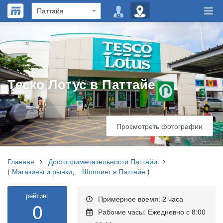
Теско Лотус в Паттайе
Просмотреть фотографии
Главная
Достопримечательности Паттайи
(
Магазины и рынки
,
Шоппинг в Паттайе
)
рейтинг
Примерное время: 2 часа
0
Рабочие часы: Ежедневно с 8:00