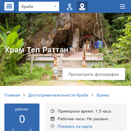
Храм Теп Раттан
Просмотреть фотографии
Главная
Достопримечательности Краби
Храмы
рейтинг
Примерное время: 1.5 часа
0
Рабочие часы: Не указано
Показать на карте
0
0