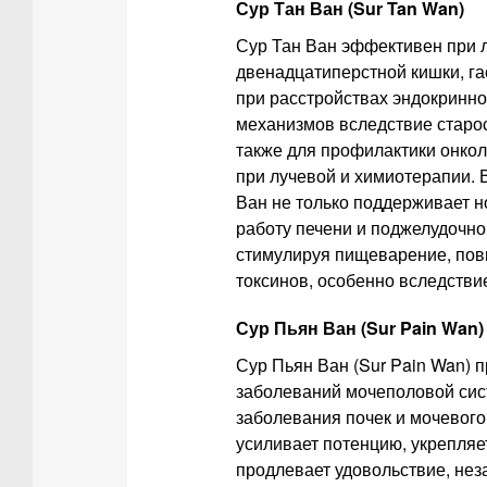
Сур Тан Ван (Sur Tan Wan)
Сур Тан Ван эффективен при л
двенадцатиперстной кишки, гас
при расстройствах эндокринн
механизмов вследствие старост
также для профилактики онко
при лучевой и химиотерапии. 
Ван не только поддерживает н
работу печени и поджелудочно
стимулируя пищеварение, пов
токсинов, особенно вследствие
Сур Пьян Ван (Sur Pain Wan)
Сур Пьян Ван (Sur Pain Wan) 
заболеваний мочеполовой сис
заболевания почек и мочевог
усиливает потенцию, укрепляе
продлевает удовольствие, нез