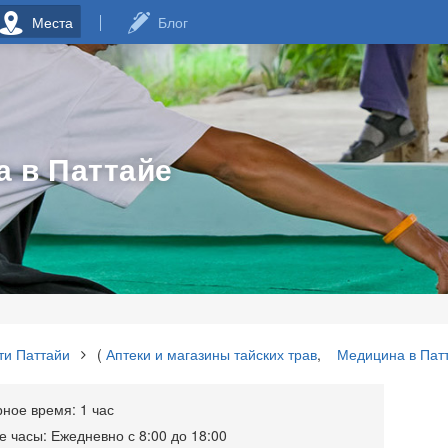
Места
Блог
 в Паттайе
ти Паттайи
(
Аптеки и магазины тайских трав
,
Медицина в Пат
ое время: 1 час
 часы: Ежедневно с 8:00 до 18:00