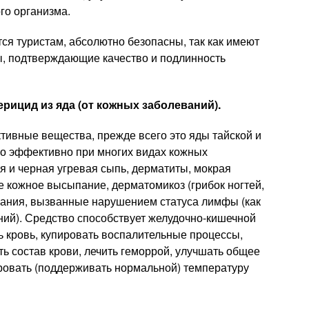
го организма.
ся туристам, абсолютно безопасны, так как имеют
, подтверждающие качество и подлинность
ктерицид из яда (от кожных заболеваний).
ивные вещества, прежде всего это яды тайской и
во эффективно при многих видах кожных
ая и черная угревая сыпь, дерматиты, мокрая
ое кожное высыпание, дерматомикоз (грибок ногтей,
пания, вызванные нарушением статуса лимфы (как
ий). Средство способствует желудочно-кишечной
ь кровь, купировать воспалительные процессы,
ь состав крови, лечить геморрой, улучшать общее
ровать (поддерживать нормальной) температуру