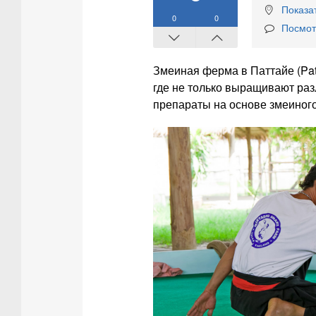
Показат
0
0
Посмот
Змеиная ферма в Паттайе (Pat
где не только выращивают раз
препараты на основе змеиного