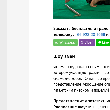
Заказать бесплатный транс
телефону:
+66-923-20-1066
ил
Whatsapp
Viber
Line
Шоу змей
Ферма предлагает своим посет
котором участвуют различные 
сиамские кобры. Опытные дре
представление: укрощение оп
гигантским питоном и поцелуй
Представление длится:
20 м
Расписание шоу:
09:00, 10:00,