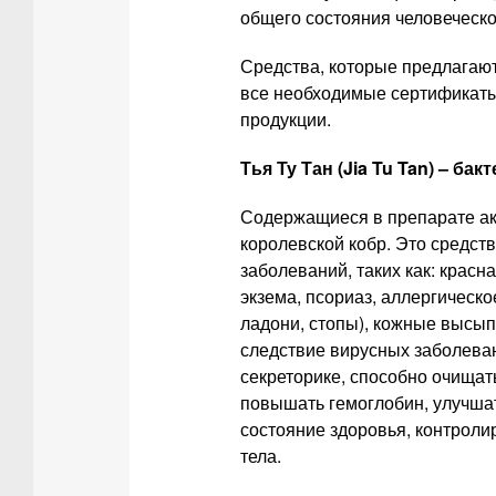
общего состояния человеческо
Средства, которые предлагают
все необходимые сертификаты
продукции.
Тья Ту Тан (Jia Tu Tan) – ба
Содержащиеся в препарате акт
королевской кобр. Это средст
заболеваний, таких как: красн
экзема, псориаз, аллергическ
ладони, стопы), кожные высы
следствие вирусных заболеван
секреторике, способно очищат
повышать гемоглобин, улучшат
состояние здоровья, контроли
тела.