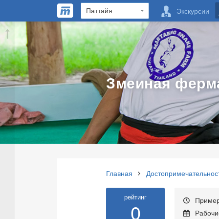
Экскурсии
Змеиная ферма
Главная
Достопримечательнос
рейтинг
Примерн
0
Рабочие