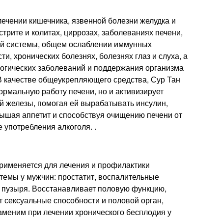
ечении кишечника, язвенной болезни желудка и
трите и колитах, циррозах, заболеваниях печени,
ой системы, общем ослаблении иммунных
и, хронических болезнях, болезнях глаз и слуха, а
логических заболеваний и поддержания организма
В качестве общеукрепляющего средства, Сур Тан
ормальную работу печени, но и активизирует
й железы, помогая ей вырабатывать инсулин,
ышая аппетит и способствуя очищению печени от
 употребления алкоголя. .
применяется для лечения и профилактики
темы у мужчин: простатит, воспалительные
о пузыря. Восстанавливает половую функцию,
т сексуальные способности и половой орган,
аменим при лечении хронического бесплодия у