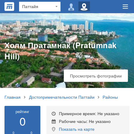
Холм Пратамнак (Pratumnak
Hill)
Просмотреть фотографии
Главная
Достопримечательности Паттайи
Районы
рейтинг
Примерное время: Не указано
0
Рабочие часы: Не указано
Показать на карте
0
0