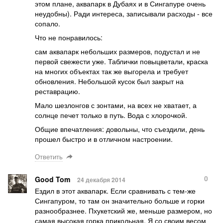
этом плане, аквапарк в Дубаях и в Сингапуре очень
неудобны). Ради интереса, записывали расходы - все
сопало.
Что не понравилось:
сам аквапарк небольших размеров, подустал и не
первой свежести уже. Таблички повыцветали, краска
на многих объектах так же выгорела и требует
обновления. Небольшой кусок был закрыт на
реставрацию.
Мало шезлонгов с зонтами, на всех не хватает, а
солнце печет только в путь. Вода с хлорочкой.
Общие впечатления: довольны, что съездили, день
прошел быстро и в отличном настроении.
Ответить
0
Good Tom
24 декабря 2014
Ездил в этот аквапарк. Если сравнивать с тем-же
Сингапуром, то там он значительно больше и горки
разнообразнее. Пхукетский же, меньше размером, но
самая высокая горка прикольная. Я со своим весом