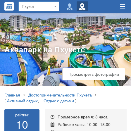
Аквапарк на Пхукете
Просмотреть фотографии
Главная
Достопримечательности Пхукета
(
Активный отдых
,
Отдых с детьми
)
рейтинг
Примерное время: 3 часа
10
Рабочие часы: 10:00 -18:00