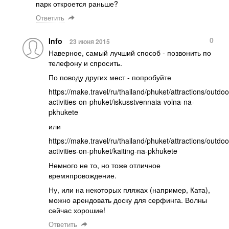
парк откроется раньше?
Ответить
0
Info
23 июня 2015
Наверное, самый лучший способ - позвонить по
телефону и спросить.
По поводу других мест - попробуйте
https://make.travel/ru/thailand/phuket/attractions/outdoo
activities-on-phuket/iskusstvennaia-volna-na-
pkhukete
или
https://make.travel/ru/thailand/phuket/attractions/outdoo
activities-on-phuket/kaiting-na-pkhukete
Немного не то, но тоже отличное
времяпровождение.
Ну, или на некоторых пляжах (например, Ката),
можно арендовать доску для серфинга. Волны
сейчас хорошие!
Ответить