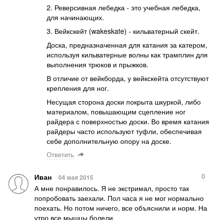
2. Реверсивная лебедка - это учебная лебедка,
для начинающих.
3. Вейкскейт (wakeskate) - кильватерный скейт.
Доска, предназначенная для катания за катером,
используя кильватерные волны как трамплин для
выполнения трюков и прыжков.
В отличие от вейкборда, у вейкскейта отсутствуют
крепления для ног.
Несущая сторона доски покрыта шкуркой, либо
материалом, повышающим сцепление ног
райдера с поверхностью доски. Во время катания
райдеры часто используют туфли, обеспечивая
себе дополнительную опору на доске.
Ответить
0
Иван
04 мая 2015
А мне понравилось. Я не экстримал, просто так
попробовать заехали. Пол часа я не мог нормально
поехать. Но потом ничего, все объяснили и норм. На
утро все мышцы болели.