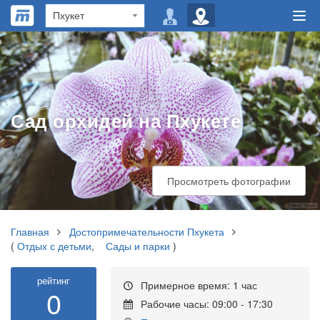
Сад орхидей на Пхукете
Просмотреть фотографии
Главная
Достопримечательности Пхукета
(
Отдых с детьми
,
Сады и парки
)
рейтинг
Примерное время: 1 час
0
Рабочие часы: 09:00 - 17:30