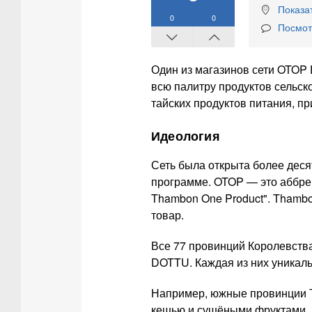
Показат
0
0
Посмот
Один из магазинов сети OTOP 
всю палитру продуктов сельск
тайских продуктов питания, пр
Идеология
Сеть была открыта более деся
программе. OTOP — это аббре
Thambon One Product". Thambo
товар.
Все 77 провинций Королевств
DOTTU. Каждая из них уникаль
Например, южные провинции 
кешью и сушёными фруктами.