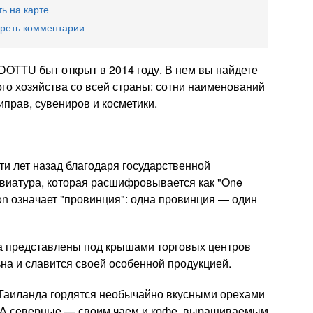
ь на карте
реть комментарии
DOTTU быт открыт в 2014 году. В нем вы найдете
ого хозяйства со всей страны: сотни наименований
иправ, сувениров и косметики.
ти лет назад благодаря государственной
виатура, которая расшифровывается как "One
n означает "провинция": одна провинция — один
а представлены под крышами торговых центров
на и славится своей особенной продукцией.
Таиланда гордятся необычайно вкусными орехами
 А северные — своим чаем и кофе, выращиваемым