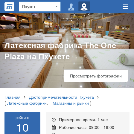
Латексная фабрика The One
Plaza на Пхукете
Просмотреть фотографии
Главная
Достопримечательности Пхукета
(
Латексные фабрики
,
Магазины и рынки
)
рейтинг
Примерное время: 1 час
10
Рабочие часы: 09:00 - 18:00