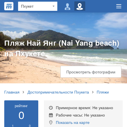
Пляж Най Янг (Nai Yang beach)
на Пхукете
Просмотреть фотографии
Главная
Достопримечательности Пхукета
Пляжи
рейтинг
Примерное время: Не указано
0
Рабочие часы: Не указано
Показать на карте
1
0