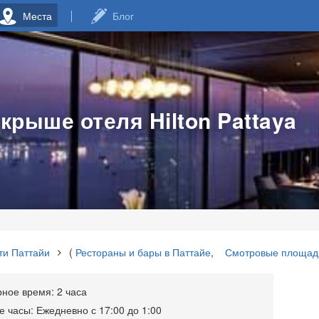
Места
Блог
 крыше отеля Hilton Pattaya
ти Паттайи
(
Рестораны и бары в Паттайе
,
Смотровые площад
ое время: 2 часа
 часы: Ежедневно с 17:00 до 1:00