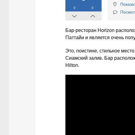
Показат
0
0
Посмот
Бар-ресторан Horizon располо
Паттайи и является очень поп
Это, поистине, стильное мест
Сиамский залив. Бар располож
Hilton.