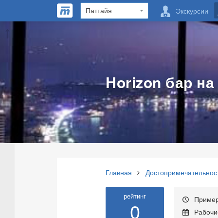
Экскурсии
Horizon бар на
Главная
Достопримечательнос
рейтинг
Примерн
0
Рабочие