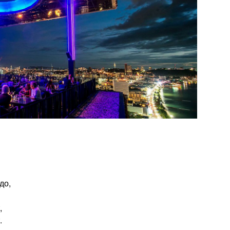
до,
,
.