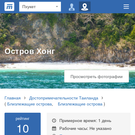
​Остров Хонг
Просмотреть фотографии
Главная
Достопримечательности Таиланда
(
Близлежащие острова
,
Близлежащие острова
)
рейтинг
Примерное время: 1 день
10
Рабочие часы: Не указано