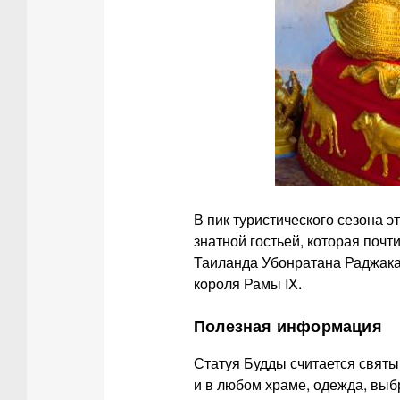
В пик туристического сезона э
знатной гостьей, которая поч
Таиланда Убонратана Раджакан
короля Рамы IX.
Полезная информация
Статуя Будды считается святы
и в любом храме, одежда, выб