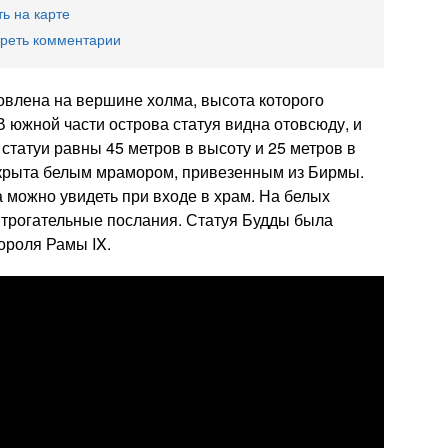
ь на карте
реть комментарии
овлена на вершине холма, высота которого
В южной части острова статуя видна отовсюду, и
статуи равны 45 метров в высоту и 25 метров в
окрыта белым мрамором, привезенным из Бирмы.
 можно увидеть при входе в храм. На белых
 трогательные послания. Статуя Будды была
короля Рамы IX.