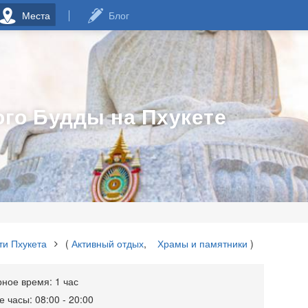
Места
Блог
го Будды на Пхукете
ти Пхукета
(
Активный отдых
,
Храмы и памятники
)
ое время: 1 час
 часы: 08:00 - 20:00