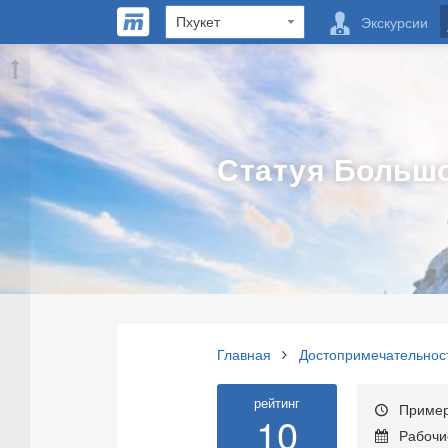
Экскурсии
Статуя Большо
Главная
Достопримечательнос
рейтинг
Примерн
10
Рабочие