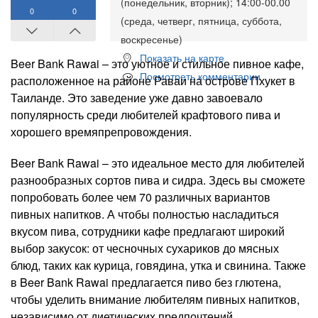
(понедельник, вторник); 14:00-00.00
0
0
(среда, четверг, пятница, суббота,
воскресенье)
Показать на карте
Beer Bank Rawai – это уютное и стильное пивное кафе,
Посмотреть комментарии
расположенное на районе Раваи на острове Пхукет в
Таиланде. Это заведение уже давно завоевало
популярность среди любителей крафтового пива и
хорошего времяпрепровождения.
Beer Bank Rawai – это идеальное место для любителей
разнообразных сортов пива и сидра. Здесь вы сможете
попробовать более чем 70 различных вариантов
пивных напитков. А чтобы полностью насладиться
вкусом пива, сотрудники кафе предлагают широкий
выбор закусок: от чесночных сухариков до мясных
блюд, таких как курица, говядина, утка и свинина. Также
в Beer Bank Rawai предлагается пиво без глютена,
чтобы уделить внимание любителям пивных напитков,
независимо от диетических предпочтений.