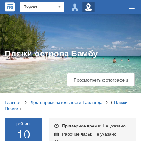
Пляжи острова Бамбу
Просмотреть фотографии
Главная
Достопримечательности Таиланда
(
Пляжи
,
Пляжи
)
рейтинг
Примерное время: Не указано
10
Рабочие часы: Не указано