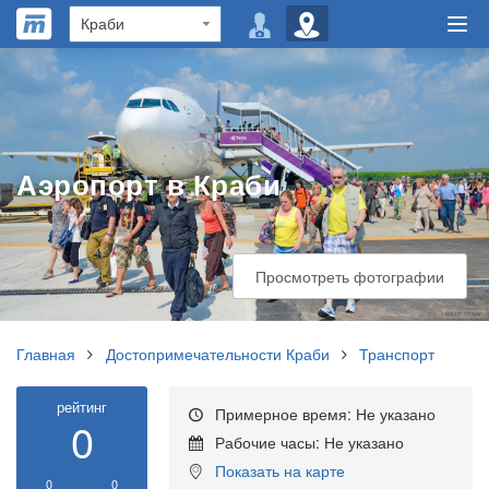
​Аэропорт в Краби
Просмотреть фотографии
Главная
Достопримечательности Краби
Транспорт
рейтинг
Примерное время: Не указано
0
Рабочие часы: Не указано
Показать на карте
0
0