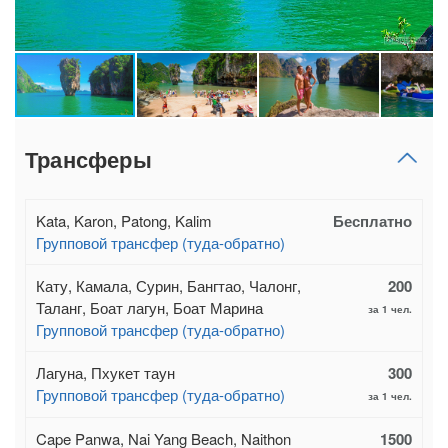
Трансферы
Kata, Karon, Patong, Kalim
Бесплатно
Групповой трансфер (туда-обратно)
Кату, Камала, Сурин, Бангтао, Чалонг,
200
Таланг, Боат лагун, Боат Марина
за 1 чел.
Групповой трансфер (туда-обратно)
Лагуна, Пхукет таун
300
Групповой трансфер (туда-обратно)
за 1 чел.
Cape Panwa, Nai Yang Beach, Naithon
1500