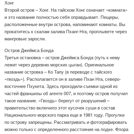
Хонг
Второй остров – Хонг. На тайском Хонг означает «комната»
и это название полностью себя оправдывает. Пещеры,
расположенные внутри острова, напоминают комнаты. Вы
прокатитесь к скалам залива Пханг-Нга, проплывете через
мангровые заросли.
Остров Джеймса Бонда
Третья остановка – остров Джеймса Бонда (путь к нему
лежит через деревню морских цыган). Оригинальное
название островка – Ко Тапу (в переводе с тайского
«гвоздь»). Располагается он в заливе Пхан Нга, северо-
восточнее Пхукета. Здесь проходили съемки одной из
частей франшизы об агенте 007, и поэтому остров получил
такое название. «Гвоздь» берегут от разрушений –
правительство включило этот кусочек суши в состав
Национального морского парка еще в 1981 году. Прогулки
по острову запрещены. Рассматривать и фотографировать
можно только с определенного расстояния на лодке. Флора