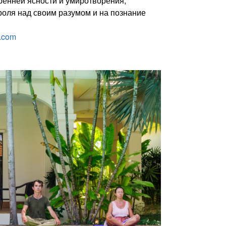
ренней ясности и умиротворения;
роля над своим разумом и на познание
.com