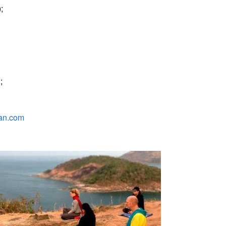
;
;
an.com