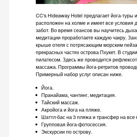
CC's Hideaway Hotel предлагает йога-туры и 
расположен на холме и имеет все условия 
забот. Во время сеансов вы научитесь дых
медитации проработаете каждую чакру. Заня
крыше отеля с потрясающим морским пейзаж
прекрасных частях острова Пхукет. В студи
пилатесом. Здесь же проводится рефлексот
массажа. Программы йога-ретритов проводя
Примерный набор услуг описан ниже.
Йога.
Пранайама, чантинг, медитация.
Тайский массаж.
Акройога и йога на пляже.
Шаттл-бас на 3 пляжа и трансфер на все
Групповая йога-фотосессия.
Экскурсии по острову.